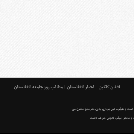
افغان کلکین – اخبار افغانستان | مطالب روز جامعه افغانستان
ست و هرگونه کپی برداری بدون ذکر منبع ممنوع می