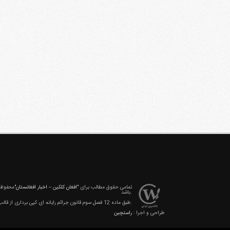
تمامی حقوق مطالب برای
"افغان کلکین – اخبار افغانستان"
محفوظ ا
باشد.
طبق ماده 12 فصل سوم قانون جرائم رایانه ای کپی برداری از قالب و محتوا پیگرد قانونی خواهد داشت.
طراحی و اجرا :
راستچین