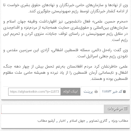
وی از نهادها و سازمان‌های حامی خبرنگاران و نهادهای حقوق بشری خواست تا
از ادامه کشتار خبرنگاران توسط رژیم صهیونیستی جلوگیری کنند.
«محرم حسین علمی» فعال دانشجویی نیز اظهارداشت وظیفه جهان اسلام و
سازمان‌های بین‌المللی و حقوق‌بشری حمایت همه‌جانبه از مردم‌غزه و اقدام‌جدی
در مقابل رژیم صهیونیستی در راستای توقف جنایات، منزوی کردن و تحریم این
رژیم است.
وی گفت راه‌حل دائمی مسئله فلسطین اشغالی، آزادی این سرزمین مقدس و
نابودی رژیم جعلی اسرائیل است.
علمی خاطرنشان کرد مردم افغانستان به‌رغم تحمل بیش از چهار دهه جنگ،
اشغال و نابسامانی آرمان فلسطین را از یاد نبرده و همیشه حامی ملت مظلوم
فلسطین بوده و هستند.
کد خبر 11873
پرینت
لینک کوتاه
https://afghankelkin.com/?p=11873
موضوعات
,
,
,
,
مطالب ویژه
گالری تصاویر
جهان اسلام
اخبار
آرشیو مطالب