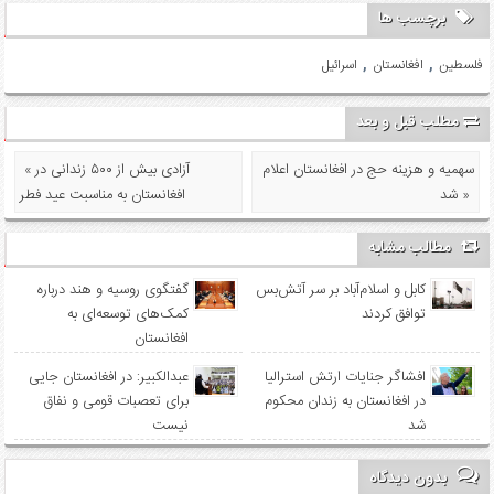
برچسب ها
,
,
فلسطین
افغانستان
اسرائیل
مطلب قبل و بعد
سهمیه‌ و هزینه حج در افغانستان اعلام
« آزادی بیش از ۵۰۰ زندانی در
شد »
افغانستان به مناسبت عید فطر
مطالب مشابه
کابل و اسلام‌آباد بر سر آتش‌بس
گفتگوی روسیه و هند درباره
توافق کردند
کمک‌های توسعه‌ای به
افغانستان
افشاگر جنایات ارتش استرالیا
عبدالکبیر: در افغانستان جایی
در افغانستان به زندان محکوم
برای تعصبات قومی و نفاق
شد
نیست
بدون دیدگاه