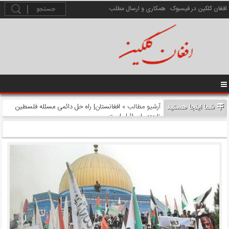
افغان کلکین در فیسبوک
همکاری و ارسال مطلب
شما اینجا هستید
آرشیو مطالب
» افغانستان| راه حل دائمی مسئله فلسطین
نابودی اسرائیل است