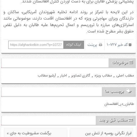
پشتیبانی پزشکی طالبان برای به دست آوردن کنترل افغانستان شدند.
در این لایحه با تمرکز بر روند ادامه تخلیه شهروندان آمریکایی، ساکنان و
دارندگان ویزای مهاجرتی ویژه که در افغانستان اقامت دارند، موضوعاتی مانند
استراتژی‌های مبارزه با تروریسم و ​​اعمال تحریم‌ها علیه طالبان به دلیل نقض
حقوق بشر مطرح شده است.
کد خبر 10727
پرینت
لینک کوتاه
https://afghankelkin.com/?p=10727
موضوعات
,
,
,
,
مطلب اصلی
مطالب ویژه
گالری تصاویر
اخبار
آرشیو مطالب
برچسب ها
طالبان_در_افغانستان
مطلب قبل و بعد
ابراز نگرانی روسیه از تنش بین
« برگشت مشروطیت به جای