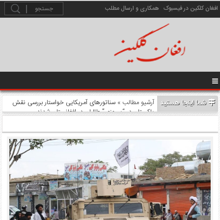
افغان کلکین در فیسبوک
همکاری و ارسال مطلب
شما اینجا هستید
آرشیو مطالب
» سناتورهای آمریکایی خواستار بررسی نقش
پاکستان در “پیروزی” طالبان در افغانستان شدند