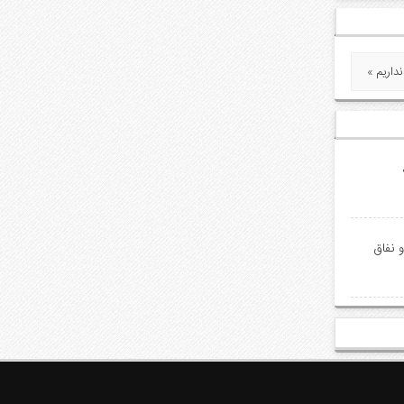
داریم
 نفاق