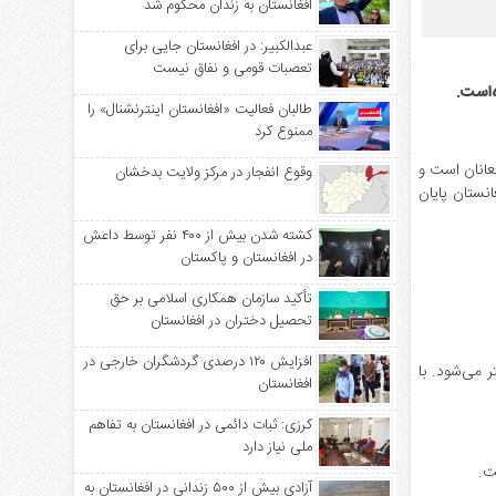
افغانستان به زندان محکوم شد
عبدالکبیر: در افغانستان جایی برای
تعصبات قومی و نفاق نیست
‌است.
طالبان فعالیت «افغانستان اینترنشنال» را
ممنوع کرد
فعانان است و
وقوع انفجار در مرکز ولایت بدخشان
نستان پایان
کشته شدن بیش از ۴۰۰ نفر توسط داعش
در افغانستان و پاکستان
تأکید سازمان همکاری اسلامی بر حق
تحصیل دختران در افغانستان
افزایش ۱۲۰ درصدی گردشگران خارجی در
 می‌شود. با
افغانستان
کرزی: ثبات دائمی در افغانستان به تفاهم
ملی نیاز دارد
ت.
آزادی بیش از ۵۰۰ زندانی در افغانستان به