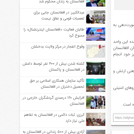
افغانستان به زندان محکوم شد
عبدالکبیر: در افغانستان جایی برای
تعصبات قومی و نفاق نیست
ی ارتش ملی، به منظور مشورت‌دهی به
طالبان فعالیت «افغانستان اینترنشنال» را
ممنوع کرد
ده این واحد
وقوع انفجار در مرکز ولایت بدخشان
 ‌افغانستان
ند، اطلاعات را خود به‌دست‌ می‌آورند ‎و ‌مأموریت را نیز خود انجام
کشته شدن بیش از ۴۰۰ نفر توسط داعش
در افغانستان و پاکستان
 یعنی ارتش و
تأکید سازمان همکاری اسلامی بر حق
تحصیل دختران در افغانستان
ندهار و بلخ مستقر شده‌اند تا به تعداد ۱۸ ‌ تا ‌۳۰‌ هزار‌ تن از نیروهای امنیتی
افزایش ۱۲۰ درصدی گردشگران خارجی در
افغانستان
ده است.
کرزی: ثبات دائمی در افغانستان به تفاهم
https://afgh
ملی نیاز دارد
آزادی بیش از ۵۰۰ زندانی در افغانستان به