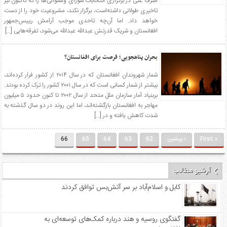
اشرف غنی در برگزاری انتخابات شورای ولسوالی‌ها را که تاکنون نیز
تاخیری طولانی داشته‌است، برگزار نکند، مشروعیت خود را از دست
خواهد داد. اما آن‌چه تاحدی موجب آرامش رییس‌جمهور
افغانستان و شریک قدرتش عبدالله عبدالله می‌شود، تفرقه‌هایی […]
بحران پناهجویی؛ فرصت برای افغانستان؟
شمار شهروندان افغانستان که در سال ۲۰۱۴ از کشور فرار کرده‌اند‌،
بیشتر از شمار کسانی است که در سال ۲۰۰۱ کشور را ترک کرده بودند.
بربنیاد آمار سازمان ملل متحد از سال ۲۰۰۲ تا کنون حدود ۵ میلیون
مهاجر به افغانستان بازگشته‌اند، اما این روند در دو سال گذشته به
شدت کاهش یافته و در […]
« First
‹ پیشین
62
63
64
65
66
آرشیو مطالب
کابل و اسلام‌آباد بر سر آتش‌بس توافق کردند
گفتگوی روسیه و هند درباره کمک‌های توسعه‌ای به