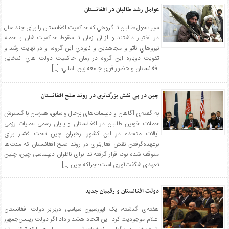
عوامل رشد طالبان در افغانستان
سير تحول طالبان تا گروهي که حاکميت افغانستان را براي چند سال
در اختيار داشتند و از آن زمان تا سقوط حاکميت شان با حمله
نيروهاي ناتو و مجاهدين و نابودي اين گروه، و در نهايت رشد و
تقويت دوباره اين گروه در زمان حاکميت دولت هاي انتخابي
افغانستان و حضور قوي جامعه بين المللي، […]
چین در پی نقش بزرگ‌تری در روند صلح افغانستان
به گفته‌ی آگاهان و دیپلمات‌های برحال و سابق، همزمان با گسترش
حملات خونین طالبان در افغانستان و پایان رسمی عملیات رزمی
ایالات متحده در این کشور، رهبران چین تحت فشار برای
برعهده‌گرفتن نقش فعال‌تری در روند صلح افغانستان که مدت‌ها
متوقف شده بود، قرار گرفته‌اند. برای ناظران دیپلماسی چین، چنین
تعهدی شگفت‌آوری است؛ چراکه چین […]
دولت افغانستان و رقیبان جدید
هفته‌ی گذشته، یک اپوزسیون سیاسی دربرابر دولت افغانستان
اعلام موجودیت کرد. این اتحاد هشدار داد اگر دولت رییس‌جمهور