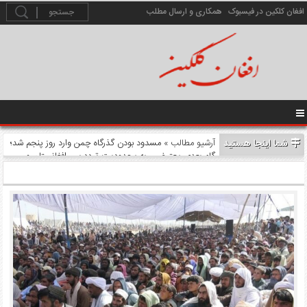
افغان کلکین در فیسبوک
همکاری و ارسال مطلب
شما اینجا هستید
آرشیو مطالب
» مسدود بودن گذرگاه چمن وارد روز پنجم شد؛
گام بعدی معترضین به محدودیت تردد بین افغانستان و
پاکستان چیست؟