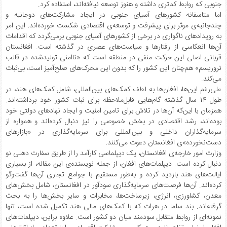
جنوبی که روابط کم‌تری داشته و هنوز توسعه نیافته‌اند، استفاده کرد.
اما متاسفانه کشورهای آسیای جنوبی در ایجاد مشارکت‌های دوجانبه و
چندجانبه‌ی موثر برای پیشرفت و توسعه‌ی اقتصادی شکست خورده‌اند. این امر
به رویدادهای ناگواری در برخی از کشورهای آسیای جنوبی برمی‌گردد که اقدامات
آن‌ها انعکاسی از رفتارها و سیاست‌های عصری در گذشته است. افغانستان
قربانی اصلی این حرکت منفی در منطقه است که «ناامنی تولید‌شده در قالب
تروریسم» هم‌چنان این کشور را که بدون این محرک‌های صلح‌آمیز است، بی‌ثبات
می‌کند.
علی‌رغم این‌ها، افغان‌ها به لطف کمک‌های بین‌المللی، شامل کمک‌های هند، در
طول ۱۴ سال گذشته گام‌هایی قابل‌ملاحظه برای ثبات کشور خود برداشته‌اند.
همز‌مان با این‌که آن‌ها در تلاش برای تامین امنیت و ایجاد نهادهای دولتی خود
بوده‌اند، رشد اقتصادی در بخش خصوصی را نیز دنبال کرده‌اند و همواره از
سرمایه‌گذاران داخلی و بین‌المللی برای سرمایه‌گذاری در «بازارهای
دست‌نخورده‌»ی افغانستان دعوت می‌کنند.
وزارت امور خارجه‌ی افغانستان، یک دیپلماسی کارآمد را از طریق سفارت دهلی نو
دنبال کرده است. دیپلمات‌های افغان، از جمله نویسنده‌ی این مقاله، از بسیاری
ایالت‌های هند بازدید کرده و به‌طور مستقیم با جوامع تجاری آن‌ها گفت‌وگو
کرده‌اند. آن‌ها فرصت‌های سرمایه‌گذاری سودآور در افغانستان، شامل بخش‌های
معدن، کشاورزی، انرژی، زیرساخت‌ها، مخابرات و سایر بخش‌ها را به بحث
گرفته‌اند. بند سلما در هرات که با کمک‌های مالی هند تکمیل شده است، تنها
نمونه‌ای از روابط متقابل سودمند میان دو کشور است. علاوه‌ براین، دیپلمات‌های