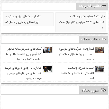
مطلب قبل و بعد
برای کمک‌های بشردوستانه در
« انفجار در شمال برق وارداتی
افغانستان ۳۹۳ میلیون دالر نیاز است
ازبیکستان به کابل را قطع کرد
»
مطالب مشابه
«الیزاروف»: شرکت‌های روسی
کمک‌های بشردوستانه محور
علاقمند ورود به بازار افغانستان
گفتگوی وزیر اقتصاد طالبان با
هستند
نماینده اتحادیه اروپا
صلیب سرخ: وضعیت
طالبان: به زودی داروهای تولید
اقتصادی افغانستان شکننده
افغانستان در بازارهای جهانی
است
عرضه می‌شود
بدون دیدگاه