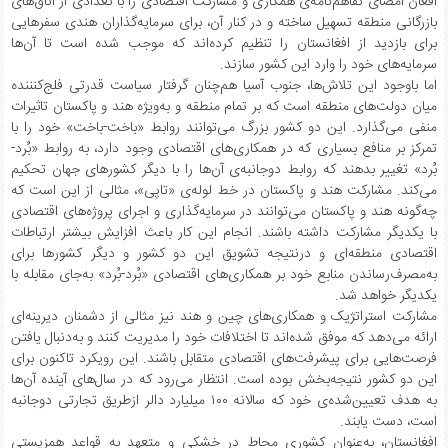
افغان امضای تفاهم‌نامه‌ی همکاری و مشارکت اقتصادی را با تعدادی از اتاق‌های
بازرگانی منطقه تسهیل ساخته و در کنار آن، برای سرمایه‌گذاران هندی سفرهایی
برای بازدید از افغانستان را تنظیم کرده‌اند که موجب شده است تا آن‌ها
سرمایه‌های خود را وارد این کشور سازند.
اما باوجود این تلاش‌ها، جنوب آسیا هم‌چنان گرفتار سیاست قدرتی فلج‌کنننده
میان دولت‌های منطقه است که بر تمام منطقه و به‌ویژه هند و پاکستان تاثیرات
منفی می‌گذارد. این دو کشور بزرگ می‌توانند روابط «باخت-باخت» خود را با
تمرکز بر منافع بسیاری که در همکاری‌های اقتصادی وجود دارد، به روابط «بُرد-
بُرد» تغییر بدهند که روابط دوجانبه‌ی آن‌ها را با دیگر کشورهای جهان تحکیم
می‌کند. مشارکت هند و پاکستان در خط لوله‌ی «تاپی»، مثالی از این است که
چه‌گونه هند و پاکستان می‌توانند در سرمایه‌گذاری و اجرای پروژه‌های اقتصادی
با یکدیگر مشارکت داشته باشند. انجام این کار باعث افزایش بیشتر ارتباطات
اقتصادی منطقه‌ای و درنتیجه تشویق این دو کشور و دیگر کشورها برای
به‌مصرف‌رساندن منابع خود بر همکاری‌های اقتصادی «بُرد-بُرد» به‌جای مقابله با
یکدیگر خواهد شد.
مشارکت استراتژیک و همکاری‌های چین و هند نیز مثالی از دشمنان دیرینه‌ای
ارائه می‌دهد که موفق شده‌اند تا اختلافات خود را مدیریت کنند و به‌دنبال یافتن
فرصت‌هایی برای پیشرفت‌های اقتصادی متقابل باشند. این رویکرد تاکنون برای
این دو کشور نتیجه‌بخش بوده است. انتظار می‌رود که در سال‌های آینده آن‌ها
به هدف تعیین‌شده‌ی خود که سالانه ۱۰۰ میلیارد دالر ازطریق تجارتی دوجانبه
است، دست یابند.
افغانستان، به‌عنوان کشوری محاط در خشکی و متعهد به قواعد همزیستی