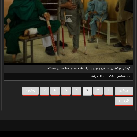
کودکان بیشترین قربانیان مین و مواد منفجره در افغانستان هستند
27 دسامبر 2023 | 4620 بازدید
‹ پیشین
1
2
3
4
5
6
7
بعدی ›
آخرین »