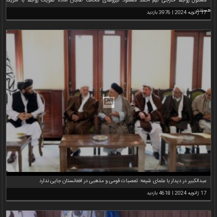
مسئول روابط خارجی تیم احمد مسعود: نیروهای مخالف طالبان آماده تقویت روابط با آمریکا
هستند
17 ژانویه 2024 | 3976 بازدید
عبدالکبیر در دیدار با علمای شیعه: تعصبات قومی و مذهبی در افغانستان جایی ندارد
17 ژانویه 2024 | 4618 بازدید