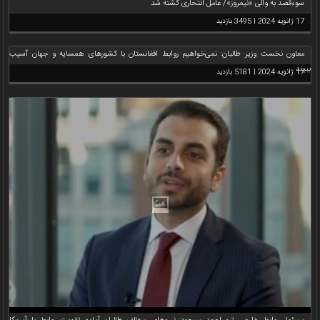
سوءقصد به والی «نیمروز»/ عامل انتحاری کشته شد
17 ژانویه 2024 | 3495 بازدید
معاون نخست وزیر طالبان: نمی‌خواهیم روابط افغانستان با کشورهای همسایه و جهان آسیب
ببیند
17 ژانویه 2024 | 5181 بازدید