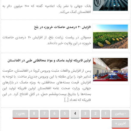
بانک جهانی با نشر یک اعلامیه گفته که ۲۰۰ میلیون دالر به
افغانستان کمک می‌کند.
افزایش ۲۰ درصدی حاصلات خربوزه در بلخ
مسولان در ریاست زراعت بلخ، از افزایش ۲۰ درصدی حاصلات
خربوزه در این ولایت خبر داده‌اند.
اولین فابریکه تولید ماسک و مواد محافظتی طبی در افغانستان
پس از افزایش واقعات مثبت ویروس کرونا در افغانستان، حکومت
تدابیر خود را برای مقابله با این ویروس جدی‌تر ساخت. با توجه به
افزایش قیمت بسته‌های محافظتی به ویژه ماسک در بازارهای
جهانی، وزارت صحت عامه افغانستان اولین فابریکه تولید این
بسته‌ها را بتاریخ بیست‌وششم حمل، در کابل افتتاح کرد. در این
فابریکه که تعداد […]
‹ پیشین
1
2
3
4
5
6
7
8
بعدی ›
آخرین »