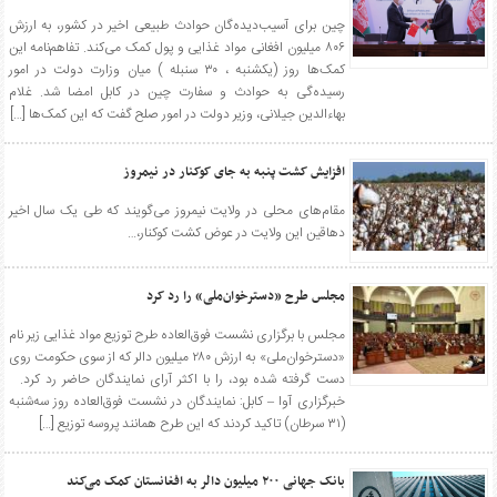
چین برای آسیب‌دیده‌گان حوادث طبیعی اخیر در کشور، به ارزش
۸۰۶ میلیون افغانی مواد غذایی و پول کمک می‌کند. تفاهم‌نامه این
کمک‌ها روز (یکشنبه ، ۳۰ سنبله ) میان وزارت دولت در امور
رسیده‌گی به حوادث و سفارت چین در کابل امضا شد. غلام
بهاءالدین جیلانی، وزیر دولت در امور صلح گفت که این کمک‌ها […]
افزایش کشت پنبه به جای کوکنار در نیمروز
مقام‌های محلی در ولایت نیمروز می‌گویند که طی یک سال اخیر
دهاقین این ولایت در عوض کشت کوکنار،…
مجلس طرح «دسترخوان‌ملی» را رد کرد
مجلس با برگزاری نشست فوق‌العاده طرح توزیع مواد غذایی زیر نام
«دسترخوان‌ملی» به ارزش ۲۸۰ میلیون دالر که از سوی حکومت روی
دست گرفته شده بود، را با اکثر آرای نمایندگان حاضر رد کرد.
خبرگزاری آوا – کابل: نمایندگان در نشست فوق‌العاده روز سه‌شنبه
(۳۱ سرطان) تاکید کردند که این طرح همانند پروسه توزیع […]
بانک جهانی ۲۰۰ میلیون دالر به افغانستان کمک می‌کند